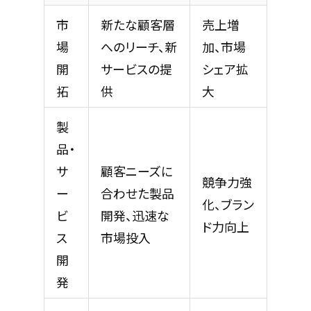
市
新たな顧客層
売上増
場
へのリーチ、新
加、市場
開
サービスの提
シェア拡
拓
供
大
製
品・
サ
顧客ニーズに
競争力強
ー
合わせた製品
化、ブラン
ビ
開発、迅速な
ド力向上
ス
市場投入
開
発