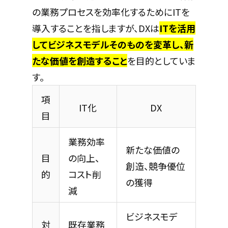
の業務プロセスを効率化するためにITを
導入することを指しますが、DXは
ITを活用
してビジネスモデルそのものを変革し、新
たな価値を創造すること
を目的としていま
す。
項
IT化
DX
目
業務効率
新たな価値の
目
の向上、
創造、競争優位
的
コスト削
の獲得
減
ビジネスモデ
対
既存業務