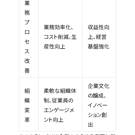
業
務
プ
業務効率化、
収益性向
ロ
コスト削減、生
上、経営
セ
産性向上
基盤強化
ス
改
善
企業文化
組
柔軟な組織体
の醸成、
織
制、従業員の
イノベー
変
エンゲージメ
ション創
革
ント向上
出