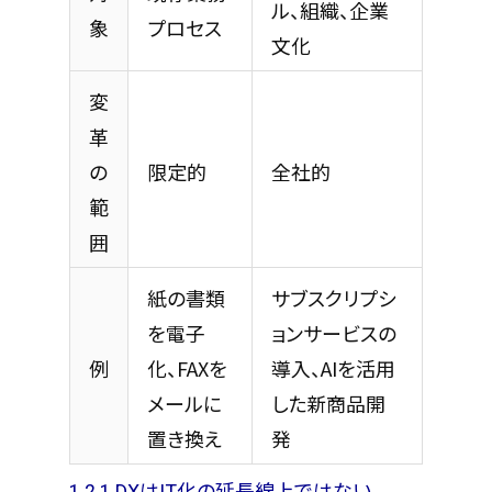
ル、組織、企業
象
プロセス
文化
変
革
の
限定的
全社的
範
囲
紙の書類
サブスクリプシ
を電子
ョンサービスの
例
化、FAXを
導入、AIを活用
メールに
した新商品開
置き換え
発
1.2.1 DXはIT化の延長線上ではない