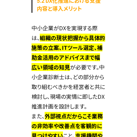
5.2 DX化推進における支援
内容と導入メリット
中小企業がDXを実現する際
は、
組織の現状把握から具体的
施策の立案、ITツール選定、補
助金活用のアドバイスまで幅
広い領域の知見
が必要です。中
小企業診断士は、どの部分から
取り組むべきかを経営者と共に
検討し、現場の実情に即したDX
推進計画を設計します。
また、
外部視点だからこそ業務
の非効率や改善点を客観的に
見つけやすい
こと、
支援機関や