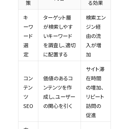
策
る効果
キ
ターゲット層
検索エン
ーワ
が検索しやす
ジン経
ード
いキーワード
由の流
選
を調査し、適切
入が増
定
に配置する
加
サイト滞
コン
価値のあるコ
在時間
テン
ンテンツを作
の増加、
ツ
成し、ユーザー
リピート
SEO
の関心を引く
訪問の
促進