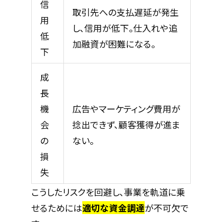
信
取引先への支払遅延が発生
用
し、信用が低下。仕入れや追
低
加融資が困難になる。
下
成
長
機
広告やマーケティング費用が
会
捻出できず、顧客獲得が進ま
の
ない。
損
失
こうしたリスクを回避し、事業を軌道に乗
せるためには
適切な資金調達
が不可欠で