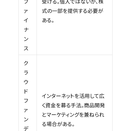
フ
受ける。借入ではないが、株
ァ
式の一部を提供する必要が
イ
ある。
ナ
ン
ス
ク
ラ
ウ
ド
インターネットを活用して広
フ
く資金を募る手法。商品開発
ァ
とマーケティングを兼ねられ
ン
る場合がある。
デ