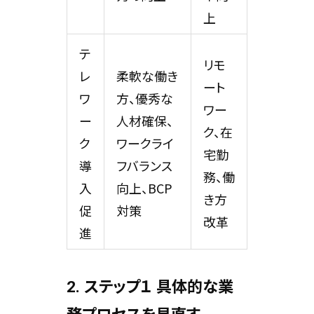
上
テ
リモ
レ
柔軟な働き
ート
ワ
方、優秀な
ワー
ー
人材確保、
ク、在
ク
ワークライ
宅勤
導
フバランス
務、働
入
向上、BCP
き方
促
対策
改革
進
2. ステップ１ 具体的な業