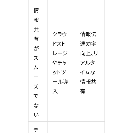
情
報
共
クラウ
情報伝
有
ドスト
達効率
が
レージ
向上、リ
ス
やチャ
アルタ
ム
ットツ
イムな
ー
ール導
情報共
ズ
入
有
で
な
い
テ