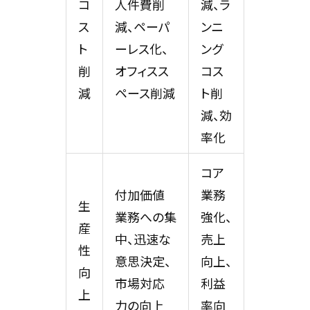
コ
人件費削
減、ラ
ス
減、ペーパ
ンニ
ト
ーレス化、
ング
削
オフィスス
コス
減
ペース削減
ト削
減、効
率化
コア
付加価値
業務
生
業務への集
強化、
産
中、迅速な
売上
性
意思決定、
向上、
向
市場対応
利益
上
力の向上
率向