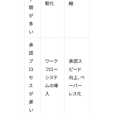
動化
縮
間
が
多
い
承
認
プ
ワーク
承認ス
ロ
フロー
ピード
セ
システ
向上、ペ
ス
ムの導
ーパー
が
入
レス化
遅
い