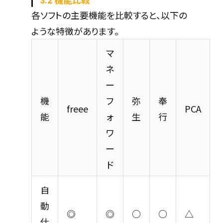
3.2 機能比較
各ソフトの主要機能を比較すると、以下の
ような特徴があります。
マ
ネ
ー
機
フ
弥
奉
freee
PCA
能
ォ
生
行
ワ
ー
ド
自
動
◎
◎
○
○
△
仕