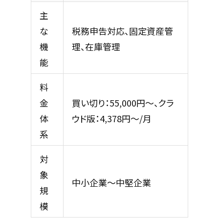
主
な
税務申告対応、固定資産管
機
理、在庫管理
能
料
金
買い切り：55,000円～、クラ
体
ウド版：4,378円～/月
系
対
象
中小企業～中堅企業
規
模