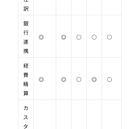
訳
銀
行
◎
◎
○
○
○
連
携
経
費
◎
◎
○
◎
○
精
算
カ
ス
タ