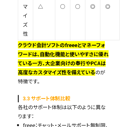
マ
△
○
○
◎
◎
イ
ズ
性
クラウド会計ソフトのfreeeとマネーフォ
ワードは、自動化機能と使いやすさに優れ
ている一方、大企業向けの奉行やPCAは
高度なカスタマイズ性を備えている
のが
特徴です。
3.3 サポート体制比較
各社のサポート体制は以下のように異な
ります：
freee：チャット・メールサポート無制限、